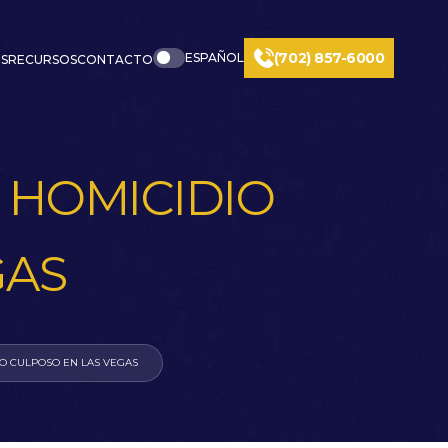
(702) 857-6000
ESPAÑOL
S
RECURSOS
CONTACTO
 HOMICIDIO
GAS
O CULPOSO EN LAS VEGAS