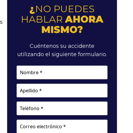
¿
NO PUEDES
HABLAR
AHORA
s
MISMO?
Cuéntenos su accidente
utilizando el siguiente formulario.
Nombre
*
Apellido
*
Teléfono
Correo
electrónico